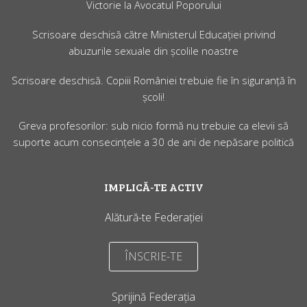
Victorie la Avocatul Poporului
Scrisoare deschisă către Ministerul Educaţiei privind
abuzurile sexuale din școlile noastre
Scrisoare deschisă. Copiii României trebuie fie în siguranță în
școli!
Greva profesorilor: sub nicio formă nu trebuie ca elevii să
suporte acum consecințele a 30 de ani de nepăsare politică
IMPLICĂ-TE ACTIV
Alătură-te Federației
ÎNSCRIE-TE
Sprijină Federația