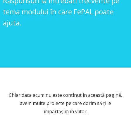
Răspunsuri la întrebări frecvente pe
tema modului în care FePAL poate
ajuta.
Chiar daca acum nu este conținut în această pagină,
avem multe proiecte pe care dorim să ți le
împărtășim în viitor.